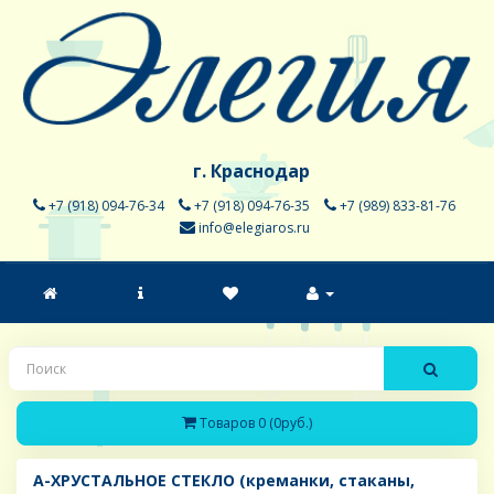
г. Краснодар
+7 (918) 094-76-34
+7 (918) 094-76-35
+7 (989) 833-81-76
info@elegiaros.ru
Товаров 0 (0руб.)
A-ХРУСТАЛЬНОЕ СТЕКЛО (креманки, стаканы,