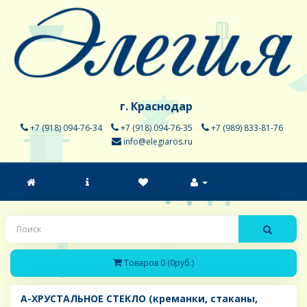
г. Краснодар
+7 (918) 094-76-34
+7 (918) 094-76-35
+7 (989) 833-81-76
info@elegiaros.ru
Товаров 0 (0руб.)
A-ХРУСТАЛЬНОЕ СТЕКЛО (креманки, стаканы,