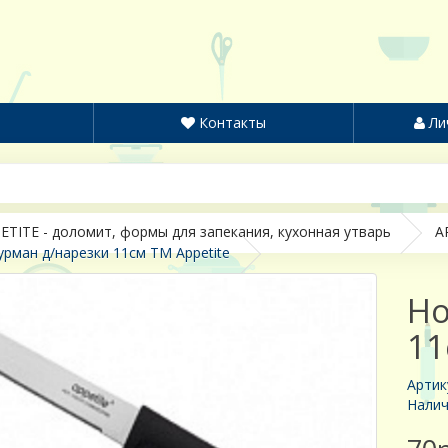
Контакты
Ли
ETITE - доломит, формы для запекания, кухонная утварь
A
рман д/нарезки 11см ТМ Appetite
Но
11
Артик
Налич