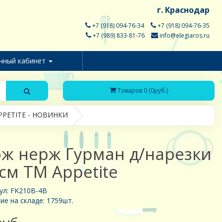
г. Краснодар
+7 (918) 094-76-34
+7 (918) 094-76-35
+7 (989) 833-81-76
info@elegiaros.ru
чный кабинет
Товаров 0 (0руб.)
PPETITE - НОВИНКИ
ж нерж Гурман д/нарезки
см ТМ Appetite
ул: FK210B-4B
ие на складе: 1759шт.