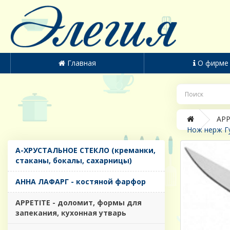
Главная
О фирме
APP
Нож нерж Гу
A-ХРУСТАЛЬНОЕ СТЕКЛО (креманки,
стаканы, бокалы, сахарницы)
AHHA ЛАФАРГ - костяной фарфор
APPETITE - доломит, формы для
запекания, кухонная утварь