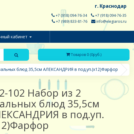
г. Краснодар
+7 (918) 094-76-34
+7 (918) 094-76-35
+7 (989) 833-81-76
info@elegiaros.ru
чный кабинет
Товаров 0 (0руб.)
вальных блюд 35,5см АЛЕКСАНДРИЯ в под.уп.(х12)Фарфор
2-102 Набор из 2
альных блюд 35,5см
ЕКСАНДРИЯ в под.уп.
12)Фарфор