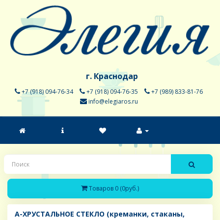
г. Краснодар
+7 (918) 094-76-34
+7 (918) 094-76-35
+7 (989) 833-81-76
info@elegiaros.ru
Товаров 0 (0руб.)
A-ХРУСТАЛЬНОЕ СТЕКЛО (креманки, стаканы,