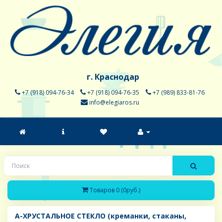
г. Краснодар
+7 (918) 094-76-34
+7 (918) 094-76-35
+7 (989) 833-81-76
info@elegiaros.ru
Товаров 0 (0руб.)
A-ХРУСТАЛЬНОЕ СТЕКЛО (креманки, стаканы,