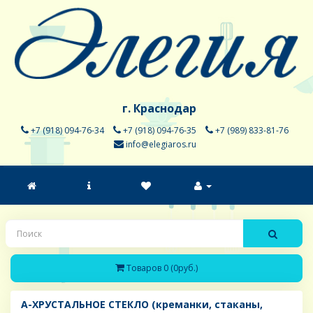
г. Краснодар
+7 (918) 094-76-34
+7 (918) 094-76-35
+7 (989) 833-81-76
info@elegiaros.ru
Товаров 0 (0руб.)
A-ХРУСТАЛЬНОЕ СТЕКЛО (креманки, стаканы,