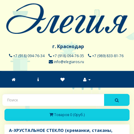
г. Краснодар
+7 (918) 094-76-34
+7 (918) 094-76-35
+7 (989) 833-81-76
info@elegiaros.ru
Товаров 0 (0руб.)
A-ХРУСТАЛЬНОЕ СТЕКЛО (креманки, стаканы,