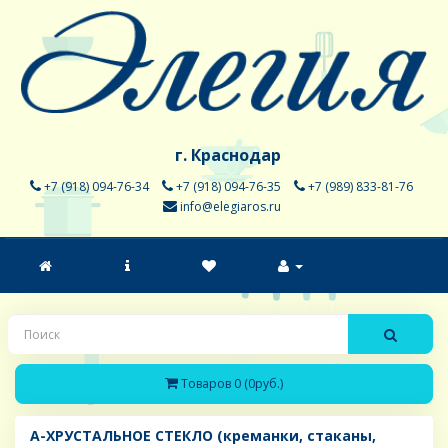
г. Краснодар
+7 (918) 094-76-34
+7 (918) 094-76-35
+7 (989) 833-81-76
info@elegiaros.ru
Товаров 0 (0руб.)
A-ХРУСТАЛЬНОЕ СТЕКЛО (креманки, стаканы,