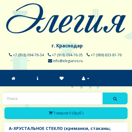
г. Краснодар
+7 (918) 094-76-34
+7 (918) 094-76-35
+7 (989) 833-81-76
info@elegiaros.ru
Товаров 0 (0руб.)
A-ХРУСТАЛЬНОЕ СТЕКЛО (креманки, стаканы,