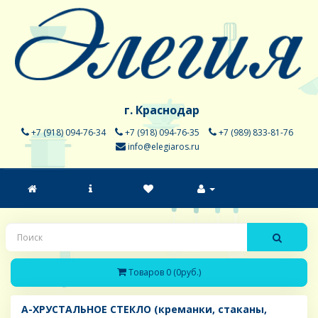
г. Краснодар
+7 (918) 094-76-34
+7 (918) 094-76-35
+7 (989) 833-81-76
info@elegiaros.ru
Товаров 0 (0руб.)
A-ХРУСТАЛЬНОЕ СТЕКЛО (креманки, стаканы,