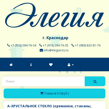
г. Краснодар
+7 (918) 094-76-34
+7 (918) 094-76-35
+7 (989) 833-81-76
info@elegiaros.ru
Товаров 0 (0руб.)
A-ХРУСТАЛЬНОЕ СТЕКЛО (креманки, стаканы,