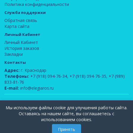
Политика конфиденциальности
Служба поддержки
Обратная связь
Карта сайта
Личный Кабинет
Личный Кабинет
История заказов
Закладки
Контакты
Адрес:
г. Краснодар
Телефоны:
+7 (918) 094-76-34
,
+7 (918) 094-76-35
,
+7 (989)
833-81-76
E-mail:
info@elegiaros.ru
ООО "Новелла"
© 2026
Мы используем файлы cookie для улучшения работы сайта.
Вся информация, содержащаяся на данном сайте, является интеллектуальной
Оставаясь на нашем сайте, вы соглашаетесь с
собственностью компании ООО "Элегия-РОС" и защищена законом РФ об
использованием cookies.
авторском праве. Публикация и использование любых материалов допускается
только с письменного согласия администрации сайта.
Принять
Веблаб - разработка и сопровождение сайтов