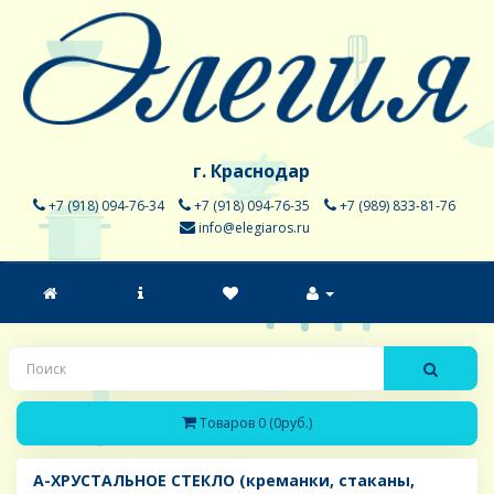
г. Краснодар
+7 (918) 094-76-34
+7 (918) 094-76-35
+7 (989) 833-81-76
info@elegiaros.ru
Товаров 0 (0руб.)
A-ХРУСТАЛЬНОЕ СТЕКЛО (креманки, стаканы,