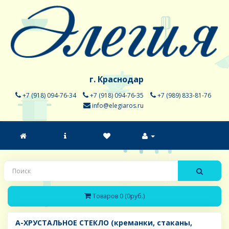
г. Краснодар
+7 (918) 094-76-34
+7 (918) 094-76-35
+7 (989) 833-81-76
info@elegiaros.ru
Товаров 0 (0руб.)
A-ХРУСТАЛЬНОЕ СТЕКЛО (креманки, стаканы,