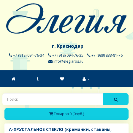
г. Краснодар
+7 (918) 094-76-34
+7 (918) 094-76-35
+7 (989) 833-81-76
info@elegiaros.ru
Товаров 0 (0руб.)
A-ХРУСТАЛЬНОЕ СТЕКЛО (креманки, стаканы,