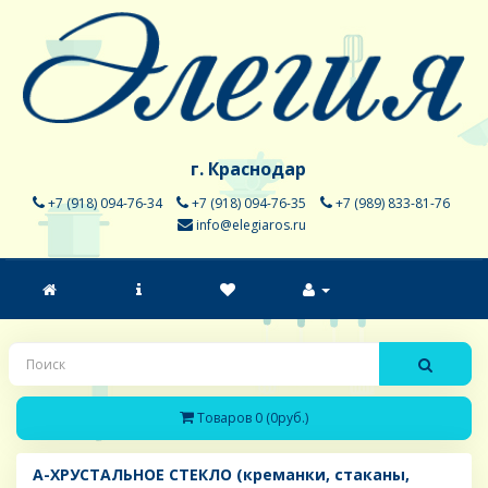
г. Краснодар
+7 (918) 094-76-34
+7 (918) 094-76-35
+7 (989) 833-81-76
info@elegiaros.ru
Товаров 0 (0руб.)
A-ХРУСТАЛЬНОЕ СТЕКЛО (креманки, стаканы,