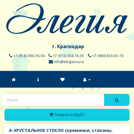
г. Краснодар
+7 (918) 094-76-34
+7 (918) 094-76-35
+7 (989) 833-81-76
info@elegiaros.ru
Товаров 0 (0руб.)
A-ХРУСТАЛЬНОЕ СТЕКЛО (креманки, стаканы,