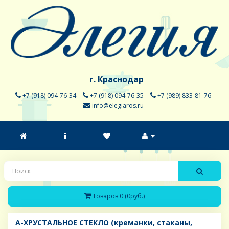
г. Краснодар
+7 (918) 094-76-34
+7 (918) 094-76-35
+7 (989) 833-81-76
info@elegiaros.ru
Товаров 0 (0руб.)
A-ХРУСТАЛЬНОЕ СТЕКЛО (креманки, стаканы,