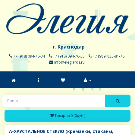
г. Краснодар
+7 (918) 094-76-34
+7 (918) 094-76-35
+7 (989) 833-81-76
info@elegiaros.ru
Товаров 0 (0руб.)
A-ХРУСТАЛЬНОЕ СТЕКЛО (креманки, стаканы,