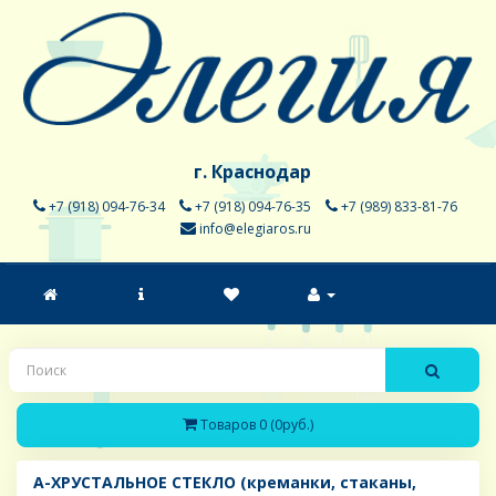
г. Краснодар
+7 (918) 094-76-34
+7 (918) 094-76-35
+7 (989) 833-81-76
info@elegiaros.ru
Товаров 0 (0руб.)
A-ХРУСТАЛЬНОЕ СТЕКЛО (креманки, стаканы,