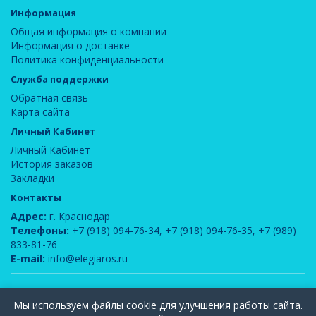
Информация
Общая информация о компании
Информация о доставке
Политика конфиденциальности
Служба поддержки
Обратная связь
Карта сайта
Личный Кабинет
Личный Кабинет
История заказов
Закладки
Контакты
Адрес:
г. Краснодар
Телефоны:
+7 (918) 094-76-34
,
+7 (918) 094-76-35
,
+7 (989)
833-81-76
E-mail:
info@elegiaros.ru
ООО "Новелла"
© 2026
Мы используем файлы cookie для улучшения работы сайта.
Вся информация, содержащаяся на данном сайте, является интеллектуальной