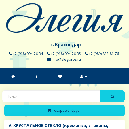
г. Краснодар
+7 (918) 094-76-34
+7 (918) 094-76-35
+7 (989) 833-81-76
info@elegiaros.ru
Товаров 0 (0руб.)
A-ХРУСТАЛЬНОЕ СТЕКЛО (креманки, стаканы,