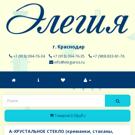
г. Краснодар
+7 (918) 094-76-34
+7 (918) 094-76-35
+7 (989) 833-81-76
info@elegiaros.ru
Товаров 0 (0руб.)
A-ХРУСТАЛЬНОЕ СТЕКЛО (креманки, стаканы,