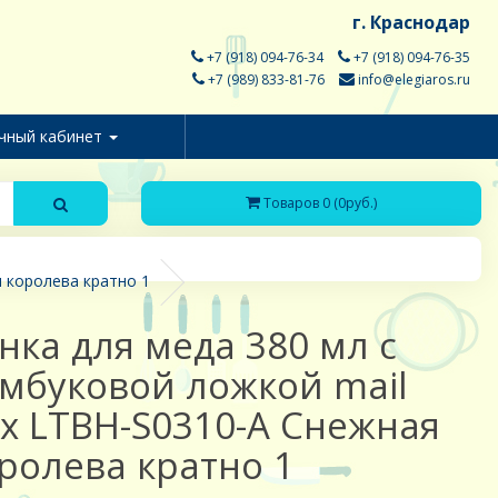
г. Краснодар
+7 (918) 094-76-34
+7 (918) 094-76-35
+7 (989) 833-81-76
info@elegiaros.ru
чный кабинет
Товаров 0 (0руб.)
 королева кратно 1
нка для меда 380 мл с
мбуковой ложкой mail
x LTBH-S0310-A Снежная
ролева кратно 1