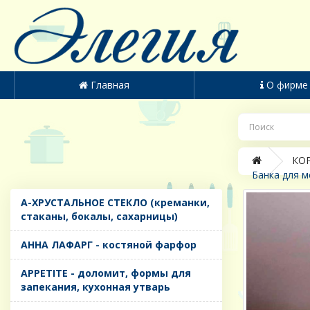
Главная
О фирме
КОР
Банка для м
A-ХРУСТАЛЬНОЕ СТЕКЛО (креманки,
стаканы, бокалы, сахарницы)
AHHA ЛАФАРГ - костяной фарфор
APPETITE - доломит, формы для
запекания, кухонная утварь