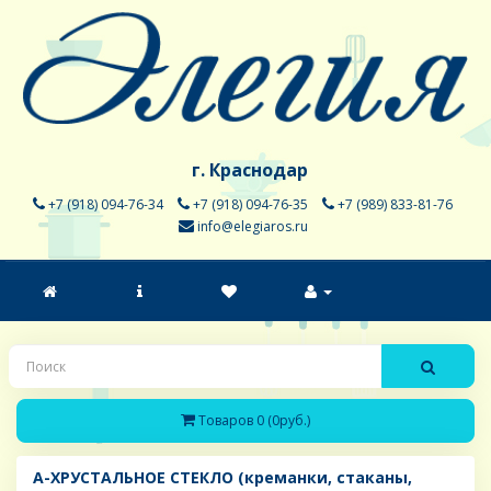
г. Краснодар
+7 (918) 094-76-34
+7 (918) 094-76-35
+7 (989) 833-81-76
info@elegiaros.ru
Товаров 0 (0руб.)
A-ХРУСТАЛЬНОЕ СТЕКЛО (креманки, стаканы,