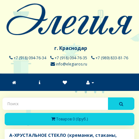
г. Краснодар
+7 (918) 094-76-34
+7 (918) 094-76-35
+7 (989) 833-81-76
info@elegiaros.ru
Товаров 0 (0руб.)
A-ХРУСТАЛЬНОЕ СТЕКЛО (креманки, стаканы,