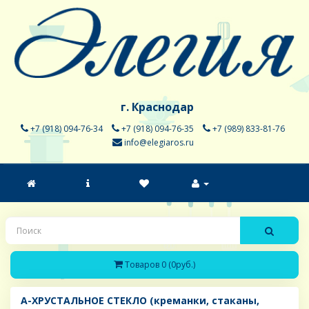
г. Краснодар
+7 (918) 094-76-34
+7 (918) 094-76-35
+7 (989) 833-81-76
info@elegiaros.ru
Товаров 0 (0руб.)
A-ХРУСТАЛЬНОЕ СТЕКЛО (креманки, стаканы,