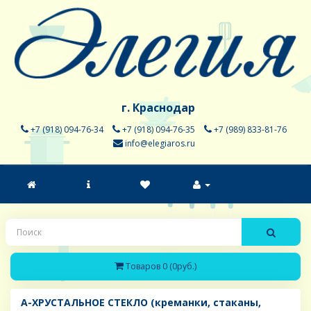
г. Краснодар
+7 (918) 094-76-34
+7 (918) 094-76-35
+7 (989) 833-81-76
info@elegiaros.ru
Товаров 0 (0руб.)
A-ХРУСТАЛЬНОЕ СТЕКЛО (креманки, стаканы,