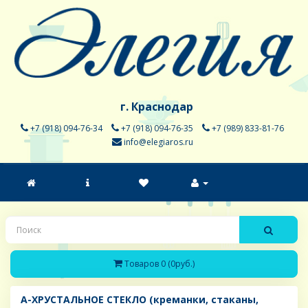
г. Краснодар
+7 (918) 094-76-34
+7 (918) 094-76-35
+7 (989) 833-81-76
info@elegiaros.ru
Товаров 0 (0руб.)
A-ХРУСТАЛЬНОЕ СТЕКЛО (креманки, стаканы,