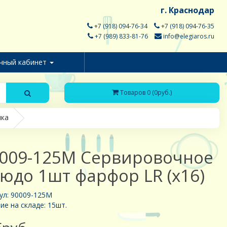
г. Краснодар
+7 (918) 094-76-34
+7 (918) 094-76-35
+7 (989) 833-81-76
info@elegiaros.ru
чный кабинет
Товаров 0 (0руб.)
ика
009-125M Сервировочное
юдо 1шт фарфор LR (х16)
ул: 90009-125M
ие на складе: 15шт.