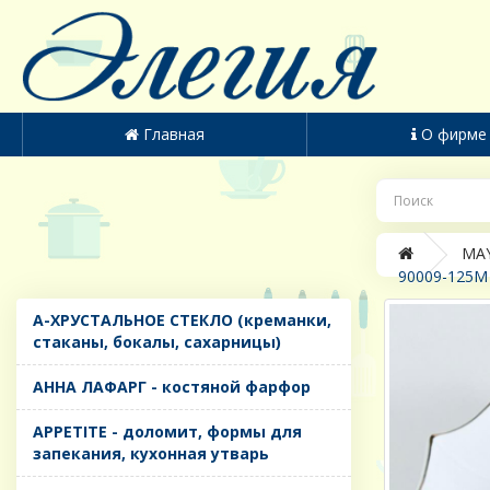
Главная
О фирме
MAY
90009-125M
A-ХРУСТАЛЬНОЕ СТЕКЛО (креманки,
стаканы, бокалы, сахарницы)
AHHA ЛАФАРГ - костяной фарфор
APPETITE - доломит, формы для
запекания, кухонная утварь