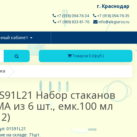
г. Краснодар
+7 (918) 094-76-34
+7 (918) 094-76-35
+7 (989) 833-81-76
info@elegiaros.ru
чный кабинет
Товаров 0 (0руб.)
ика
S91L21 Набор стаканов
MA из 6 шт., емк.100 мл
12)
ул: 01S91L21
ие на складе: 71шт.