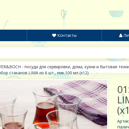
Контакты
Ли
ER&BOCH - посуда для сервировки, дома, кухни и бытовая техн
бор стаканов LIMA из 6 шт., емк.100 мл (х12)
01
LI
(х
Артик
Налич