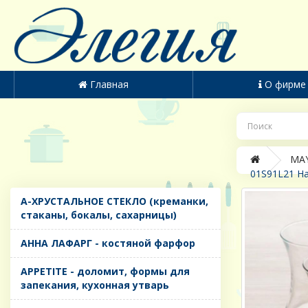
Главная
О фирме
MAY
01S91L21 На
A-ХРУСТАЛЬНОЕ СТЕКЛО (креманки,
стаканы, бокалы, сахарницы)
AHHA ЛАФАРГ - костяной фарфор
APPETITE - доломит, формы для
запекания, кухонная утварь