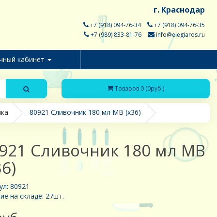
г. Краснодар
+7 (918) 094-76-34
+7 (918) 094-76-35
+7 (989) 833-81-76
info@elegiaros.ru
чный кабинет
Товаров 0 (0руб.)
ика
80921 Сливочник 180 мл MB (х36)
921 Сливочник 180 мл MB
36)
ул: 80921
ие на складе: 27шт.