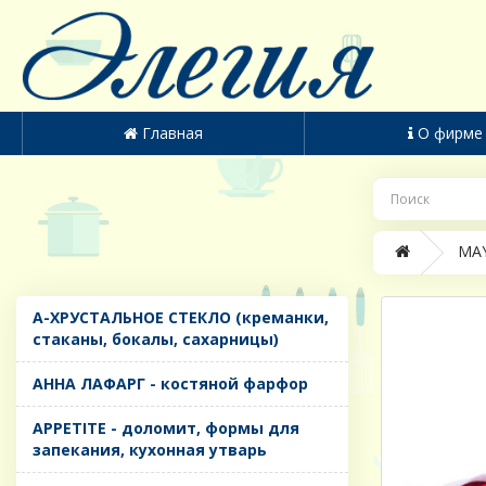
Главная
О фирме
MAY
A-ХРУСТАЛЬНОЕ СТЕКЛО (креманки,
стаканы, бокалы, сахарницы)
AHHA ЛАФАРГ - костяной фарфор
APPETITE - доломит, формы для
запекания, кухонная утварь