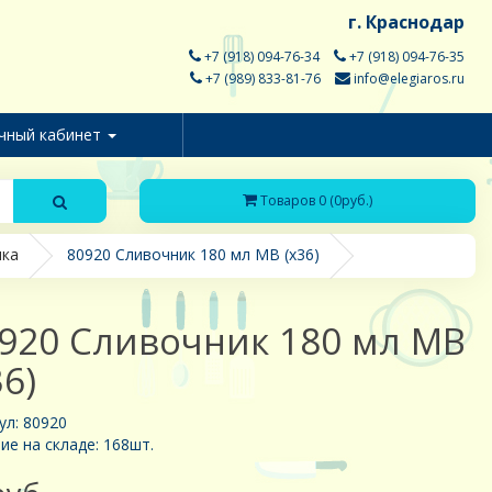
г. Краснодар
+7 (918) 094-76-34
+7 (918) 094-76-35
+7 (989) 833-81-76
info@elegiaros.ru
чный кабинет
Товаров 0 (0руб.)
ика
80920 Сливочник 180 мл MB (х36)
920 Сливочник 180 мл MB
36)
ул: 80920
ие на складе: 168шт.