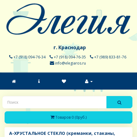
г. Краснодар
+7 (918) 094-76-34
+7 (918) 094-76-35
+7 (989) 833-81-76
info@elegiaros.ru
Товаров 0 (0руб.)
A-ХРУСТАЛЬНОЕ СТЕКЛО (креманки, стаканы,