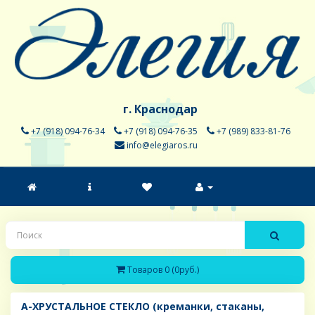
г. Краснодар
+7 (918) 094-76-34
+7 (918) 094-76-35
+7 (989) 833-81-76
info@elegiaros.ru
Товаров 0 (0руб.)
A-ХРУСТАЛЬНОЕ СТЕКЛО (креманки, стаканы,