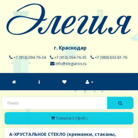
г. Краснодар
+7 (918) 094-76-34
+7 (918) 094-76-35
+7 (989) 833-81-76
info@elegiaros.ru
Товаров 0 (0руб.)
A-ХРУСТАЛЬНОЕ СТЕКЛО (креманки, стаканы,