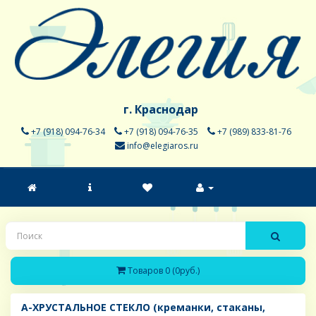
г. Краснодар
+7 (918) 094-76-34
+7 (918) 094-76-35
+7 (989) 833-81-76
info@elegiaros.ru
Товаров 0 (0руб.)
A-ХРУСТАЛЬНОЕ СТЕКЛО (креманки, стаканы,