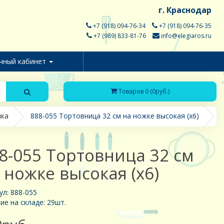
г. Краснодар
+7 (918) 094-76-34
+7 (918) 094-76-35
+7 (989) 833-81-76
info@elegiaros.ru
чный кабинет
Товаров 0 (0руб.)
ика
888-055 Тортовница 32 см на ножке высокая (х6)
8-055 Тортовница 32 см
 ножке высокая (х6)
ул: 888-055
ие на складе: 29шт.