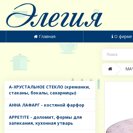
Главная
О фирме
MAY
A-ХРУСТАЛЬНОЕ СТЕКЛО (креманки,
стаканы, бокалы, сахарницы)
AHHA ЛАФАРГ - костяной фарфор
APPETITE - доломит, формы для
запекания, кухонная утварь