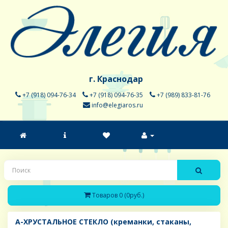
г. Краснодар
+7 (918) 094-76-34
+7 (918) 094-76-35
+7 (989) 833-81-76
info@elegiaros.ru
Товаров 0 (0руб.)
A-ХРУСТАЛЬНОЕ СТЕКЛО (креманки, стаканы,