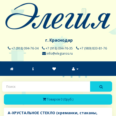
г. Краснодар
+7 (918) 094-76-34
+7 (918) 094-76-35
+7 (989) 833-81-76
info@elegiaros.ru
Товаров 0 (0руб.)
A-ХРУСТАЛЬНОЕ СТЕКЛО (креманки, стаканы,