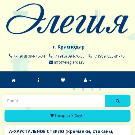
г. Краснодар
+7 (918) 094-76-34
+7 (918) 094-76-35
+7 (989) 833-81-76
info@elegiaros.ru
Товаров 0 (0руб.)
A-ХРУСТАЛЬНОЕ СТЕКЛО (креманки, стаканы,