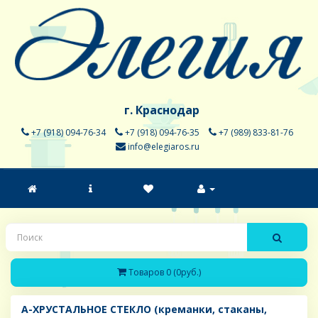
г. Краснодар
+7 (918) 094-76-34
+7 (918) 094-76-35
+7 (989) 833-81-76
info@elegiaros.ru
Товаров 0 (0руб.)
A-ХРУСТАЛЬНОЕ СТЕКЛО (креманки, стаканы,