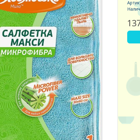
Артик
Налич
13