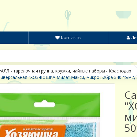
Контакты
Ли
АЛЛ - тарелочная группа, кружки, чайные наборы - Краснодар
иверсальная "ХОЗЯЮШКА Мила" Макси, микрофибра 340 гр/м2, 5
Са
"Х
ми
50