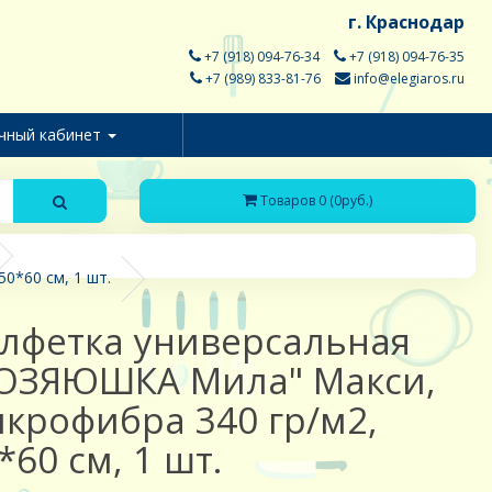
г. Краснодар
+7 (918) 094-76-34
+7 (918) 094-76-35
+7 (989) 833-81-76
info@elegiaros.ru
чный кабинет
Товаров 0 (0руб.)
0*60 см, 1 шт.
лфетка универсальная
ОЗЯЮШКА Мила" Макси,
крофибра 340 гр/м2,
*60 см, 1 шт.