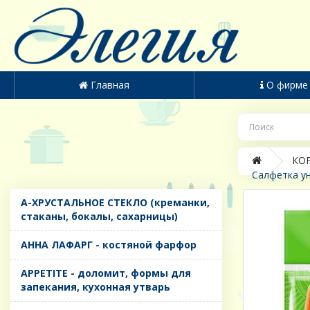
Главная
О фирме
КОР
Салфетка ун
A-ХРУСТАЛЬНОЕ СТЕКЛО (креманки,
стаканы, бокалы, сахарницы)
AHHA ЛАФАРГ - костяной фарфор
APPETITE - доломит, формы для
запекания, кухонная утварь