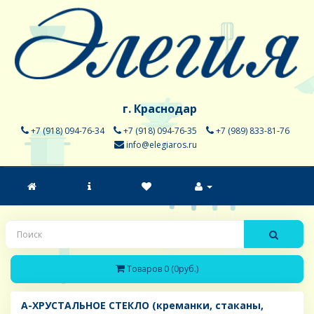
г. Краснодар
+7 (918) 094-76-34
+7 (918) 094-76-35
+7 (989) 833-81-76
info@elegiaros.ru
Товаров 0 (0руб.)
A-ХРУСТАЛЬНОЕ СТЕКЛО (креманки, стаканы,