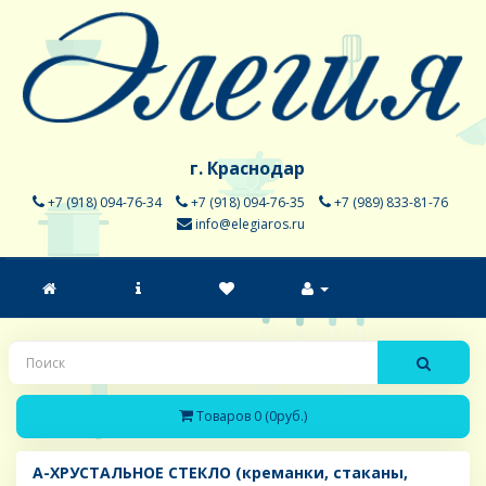
г. Краснодар
+7 (918) 094-76-34
+7 (918) 094-76-35
+7 (989) 833-81-76
info@elegiaros.ru
Товаров 0 (0руб.)
A-ХРУСТАЛЬНОЕ СТЕКЛО (креманки, стаканы,