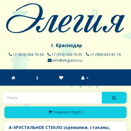
г. Краснодар
+7 (918) 094-76-34
+7 (918) 094-76-35
+7 (989) 833-81-76
info@elegiaros.ru
Товаров 0 (0руб.)
A-ХРУСТАЛЬНОЕ СТЕКЛО (креманки, стаканы,