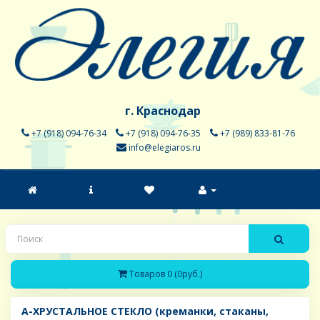
г. Краснодар
+7 (918) 094-76-34
+7 (918) 094-76-35
+7 (989) 833-81-76
info@elegiaros.ru
Товаров 0 (0руб.)
A-ХРУСТАЛЬНОЕ СТЕКЛО (креманки, стаканы,