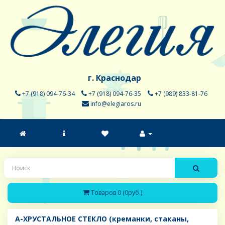
г. Краснодар
+7 (918) 094-76-34
+7 (918) 094-76-35
+7 (989) 833-81-76
info@elegiaros.ru
Товаров 0 (0руб.)
A-ХРУСТАЛЬНОЕ СТЕКЛО (креманки, стаканы,