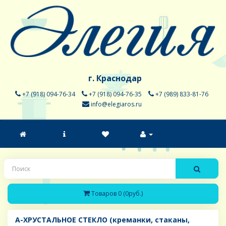
г. Краснодар
+7 (918) 094-76-34
+7 (918) 094-76-35
+7 (989) 833-81-76
info@elegiaros.ru
Товаров 0 (0руб.)
A-ХРУСТАЛЬНОЕ СТЕКЛО (креманки, стаканы,