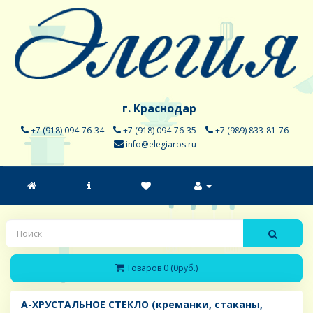
г. Краснодар
+7 (918) 094-76-34
+7 (918) 094-76-35
+7 (989) 833-81-76
info@elegiaros.ru
Товаров 0 (0руб.)
A-ХРУСТАЛЬНОЕ СТЕКЛО (креманки, стаканы,