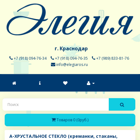
г. Краснодар
+7 (918) 094-76-34
+7 (918) 094-76-35
+7 (989) 833-81-76
info@elegiaros.ru
Товаров 0 (0руб.)
A-ХРУСТАЛЬНОЕ СТЕКЛО (креманки, стаканы,